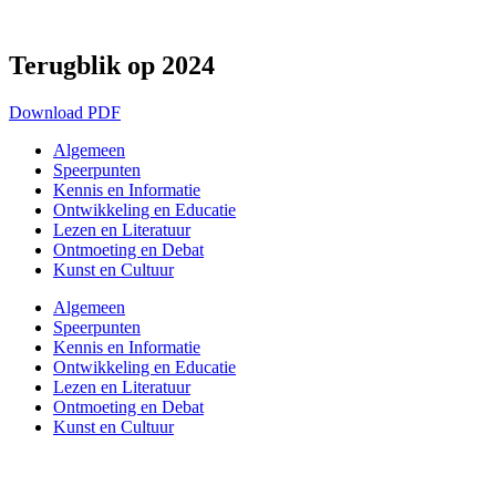
Ga
naar
de
Terugblik op 2024
inhoud
Download PDF
Algemeen
Speerpunten
Kennis en Informatie
Ontwikkeling en Educatie
Lezen en Literatuur
Ontmoeting en Debat
Kunst en Cultuur
Algemeen
Speerpunten
Kennis en Informatie
Ontwikkeling en Educatie
Lezen en Literatuur
Ontmoeting en Debat
Kunst en Cultuur