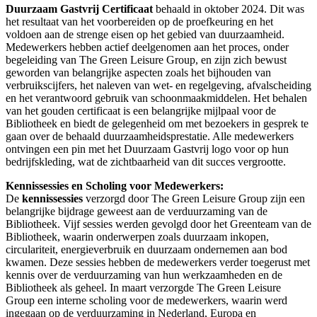
Duurzaam Gastvrij Certificaat
behaald in oktober 2024. Dit was
het resultaat van het voorbereiden op de proefkeuring en het
voldoen aan de strenge eisen op het gebied van duurzaamheid.
Medewerkers hebben actief deelgenomen aan het proces, onder
begeleiding van The Green Leisure Group, en zijn zich bewust
geworden van belangrijke aspecten zoals het bijhouden van
verbruikscijfers, het naleven van wet- en regelgeving, afvalscheiding
en het verantwoord gebruik van schoonmaakmiddelen. Het behalen
van het gouden certificaat is een belangrijke mijlpaal voor de
Bibliotheek en biedt de gelegenheid om met bezoekers in gesprek te
gaan over de behaald duurzaamheidsprestatie. Alle medewerkers
ontvingen een pin met het Duurzaam Gastvrij logo voor op hun
bedrijfskleding, wat de zichtbaarheid van dit succes vergrootte.
Kennissessies en Scholing voor Medewerkers:
De
kennissessies
verzorgd door The Green Leisure Group zijn een
belangrijke bijdrage geweest aan de verduurzaming van de
Bibliotheek. Vijf sessies werden gevolgd door het Greenteam van de
Bibliotheek, waarin onderwerpen zoals duurzaam inkopen,
circulariteit, energieverbruik en duurzaam ondernemen aan bod
kwamen. Deze sessies hebben de medewerkers verder toegerust met
kennis over de verduurzaming van hun werkzaamheden en de
Bibliotheek als geheel. In maart verzorgde The Green Leisure
Group een interne scholing voor de medewerkers, waarin werd
ingegaan op de verduurzaming in Nederland, Europa en