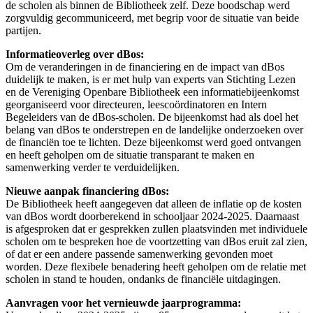
de scholen als binnen de Bibliotheek zelf. Deze boodschap werd
zorgvuldig gecommuniceerd, met begrip voor de situatie van beide
partijen.
Informatieoverleg over dBos:
Om de veranderingen in de financiering en de impact van dBos
duidelijk te maken, is er met hulp van experts van Stichting Lezen
en de Vereniging Openbare Bibliotheek een informatiebijeenkomst
georganiseerd voor directeuren, leescoördinatoren en Intern
Begeleiders van de dBos-scholen. De bijeenkomst had als doel het
belang van dBos te onderstrepen en de landelijke onderzoeken over
de financiën toe te lichten. Deze bijeenkomst werd goed ontvangen
en heeft geholpen om de situatie transparant te maken en
samenwerking verder te verduidelijken.
Nieuwe aanpak financiering dBos:
De Bibliotheek heeft aangegeven dat alleen de inflatie op de kosten
van dBos wordt doorberekend in schooljaar 2024-2025. Daarnaast
is afgesproken dat er gesprekken zullen plaatsvinden met individuele
scholen om te bespreken hoe de voortzetting van dBos eruit zal zien,
of dat er een andere passende samenwerking gevonden moet
worden. Deze flexibele benadering heeft geholpen om de relatie met
scholen in stand te houden, ondanks de financiële uitdagingen.
Aanvragen voor het vernieuwde jaarprogramma: