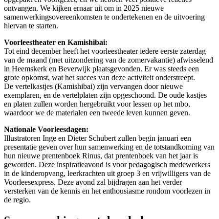
ontvangen. We kijken ernaar uit om in 2025 nieuwe
samenwerkingsovereenkomsten te ondertekenen en de uitvoering
hiervan te starten.
Voorleestheater en Kamishibai:
Tot eind december heeft het voorleestheater iedere eerste zaterdag
van de maand (met uitzondering van de zomervakantie) afwisselend
in Heemskerk en Beverwijk plaatsgevonden. Er was steeds een
grote opkomst, wat het succes van deze activiteit onderstreept.
De vertelkastjes (Kamishibai) zijn vervangen door nieuwe
exemplaren, en de vertelplaten zijn opgeschoond. De oude kastjes
en platen zullen worden hergebruikt voor lessen op het mbo,
waardoor we de materialen een tweede leven kunnen geven.
Nationale Voorleesdagen:
Illustratoren Inge en Dieter Schubert zullen begin januari een
presentatie geven over hun samenwerking en de totstandkoming van
hun nieuwe prentenboek Rinus, dat prentenboek van het jaar is
geworden. Deze inspiratieavond is voor pedagogisch medewerkers
in de kinderopvang, leerkrachten uit groep 3 en vrijwilligers van de
Voorleesexpress. Deze avond zal bijdragen aan het verder
versterken van de kennis en het enthousiasme rondom voorlezen in
de regio.