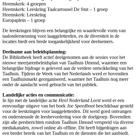
Heemskerk: 4 groepen
Heemskerk: Leeskring Taalcarrousel De Stut – 1 groep
Heemskerk: Leeskring
Europaplein – 1 groep
De leeskringen blijven een belangrijke en waardevolle vorm van
taalondersteuning voor laaggeletterden, en de diversiteit in de
locaties biedt een brede toegankelijkheid voor deelnemers.
Deelname aan beleidsplanning:
De Bibliotheek heeft actief deelgenomen aan de sessies voor het
nieuwe meerjarenbeleidsplan van Taalhuis IJmond, waarmee een
belangrijke bijdrage is geleverd aan de verdere ontwikkeling van het
Taalhuis. Tijdens de Week van het Nederlands werd er bovendien
een Taalhuismarkt georganiseerd, waarmee het Taalhuis nog meer
onder de aandacht werd gebracht van het publiek.
Landelijke acties en communicatie:
In lijn met de landelijke actie
Heel Nederland Leest
werd er een
eenvoudige uitgave van het boek
Joe Speedboot
beschikbaar gesteld
voor de leeskringen voor laaggeletterden. Dit werd goed ontvangen
en ondersteunde de leesbevordering voor de doelgroep. Bovendien
zijn alle persberichten rondom Taalhuis IJmond verspreid via diverse
mediakanalen, zowel online als offline. Dit heeft bijgedragen aan
een breder bereik van het Taalhuis en de diensten die het aanbiedt.