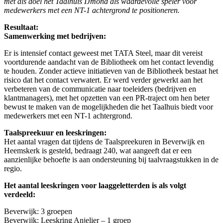
met als doel het Taalhuis IJmond als waardevolle speler voor
medewerkers met een NT-1 achtergrond te positioneren.
Resultaat:
Samenwerking met bedrijven:
Er is intensief contact geweest met TATA Steel, maar dit vereist
voortdurende aandacht van de Bibliotheek om het contact levendig
te houden. Zonder actieve initiatieven van de Bibliotheek bestaat het
risico dat het contact verwatert. Er werd verder gewerkt aan het
verbeteren van de communicatie naar toeleiders (bedrijven en
klantmanagers), met het opzetten van een PR-traject om hen beter
bewust te maken van de mogelijkheden die het Taalhuis biedt voor
medewerkers met een NT-1 achtergrond.
Taalspreekuur en leeskringen:
Het aantal vragen dat tijdens de Taalspreekuren in Beverwijk en
Heemskerk is gesteld, bedraagt 240, wat aangeeft dat er een
aanzienlijke behoefte is aan ondersteuning bij taalvraagstukken in de
regio.
Het aantal leeskringen voor laaggeletterden is als volgt
verdeeld:
Beverwijk: 3 groepen
Beverwijk: Leeskring Anjelier – 1 groep