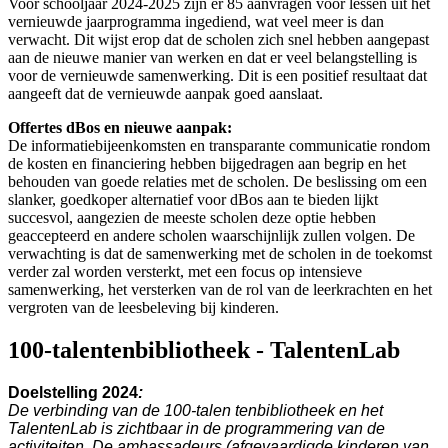
Voor schooljaar 2024-2025 zijn er 85 aanvragen voor lessen uit het
vernieuwde jaarprogramma ingediend, wat veel meer is dan
verwacht. Dit wijst erop dat de scholen zich snel hebben aangepast
aan de nieuwe manier van werken en dat er veel belangstelling is
voor de vernieuwde samenwerking. Dit is een positief resultaat dat
aangeeft dat de vernieuwde aanpak goed aanslaat.
Offertes dBos en nieuwe aanpak:
De informatiebijeenkomsten en transparante communicatie rondom
de kosten en financiering hebben bijgedragen aan begrip en het
behouden van goede relaties met de scholen. De beslissing om een
slanker, goedkoper alternatief voor dBos aan te bieden lijkt
succesvol, aangezien de meeste scholen deze optie hebben
geaccepteerd en andere scholen waarschijnlijk zullen volgen. De
verwachting is dat de samenwerking met de scholen in de toekomst
verder zal worden versterkt, met een focus op intensieve
samenwerking, het versterken van de rol van de leerkrachten en het
vergroten van de leesbeleving bij kinderen.
100-talentenbibliotheek - TalentenLab
Doelstelling
2024
:
De verbinding van de 100-talen tenbibliotheek en het
TalentenLab is zichtbaar in de programmering van de
activiteiten. De ambassadeurs (afgevaardigde kinderen van