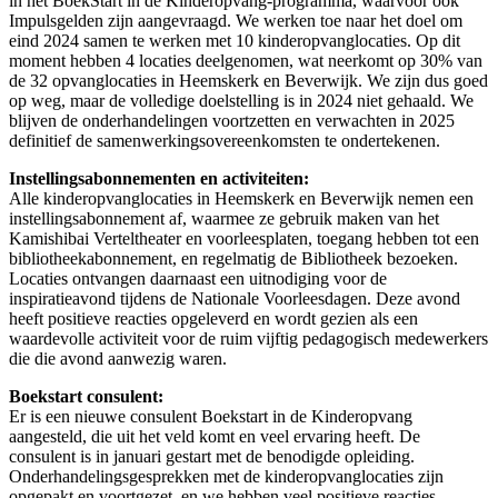
in het BoekStart in de Kinderopvang-programma, waarvoor ook
Impulsgelden zijn aangevraagd. We werken toe naar het doel om
eind 2024 samen te werken met 10 kinderopvanglocaties. Op dit
moment hebben 4 locaties deelgenomen, wat neerkomt op 30% van
de 32 opvanglocaties in Heemskerk en Beverwijk. We zijn dus goed
op weg, maar de volledige doelstelling is in 2024 niet gehaald. We
blijven de onderhandelingen voortzetten en verwachten in 2025
definitief de samenwerkingsovereenkomsten te ondertekenen.
Instellingsabonnementen en activiteiten:
Alle kinderopvanglocaties in Heemskerk en Beverwijk nemen een
instellingsabonnement af, waarmee ze gebruik maken van het
Kamishibai Verteltheater en voorleesplaten, toegang hebben tot een
bibliotheekabonnement, en regelmatig de Bibliotheek bezoeken.
Locaties ontvangen daarnaast een uitnodiging voor de
inspiratieavond tijdens de Nationale Voorleesdagen. Deze avond
heeft positieve reacties opgeleverd en wordt gezien als een
waardevolle activiteit voor de ruim vijftig pedagogisch medewerkers
die die avond aanwezig waren.
Boekstart consulent:
Er is een nieuwe consulent Boekstart in de Kinderopvang
aangesteld, die uit het veld komt en veel ervaring heeft. De
consulent is in januari gestart met de benodigde opleiding.
Onderhandelingsgesprekken met de kinderopvanglocaties zijn
opgepakt en voortgezet, en we hebben veel positieve reacties